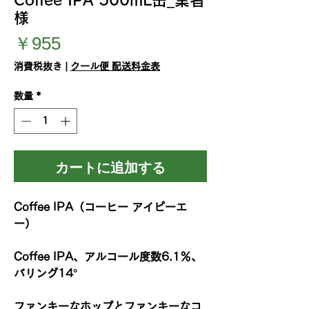
様
価
￥955
格
消費税抜き
|
クール便 配送料金表
数量
*
カートに追加する
Coffee IPA（コーヒー アイピーエ
ー）
Coffee IPA、アルコール度数6.1％、
バリング14°
ファンキーなホップとファンキーなコ