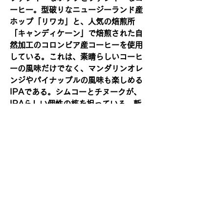
ーヒー。型破りなニュージーランド産
ホップ「リワカ」と、人気の焙煎所
「キャンディケーン」で焙煎された自
然加工のコロンビア産コーヒーを使用
している。これは、素晴らしいコーヒ
ーの風味だけでなく、マンダリンオレ
ンジやパイナップルの風味も楽しめる
IPAである。シムコーとチヌークが、
IPAらしい個性の核を担っている。斬
新な組み合わせが、無限にジューシー
な世界を生み出している。
【ホップ】リワカ(Riwaka)、シムコー
(Simcoe)、 チヌーク(Chinook)
【賞味期限】2027年5月
利用規約