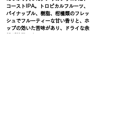
コーストIPA。トロピカルフルーツ、
パイナップル、樹脂、柑橘類のフレッ
シュでフルーティーな甘い香りと、ホ
ップの効いた苦味があり、ドライな余
韻が特徴です。
【ホップ】シトラ (Citra)、モザイク
(Mosaic)
【賞味期限】2026年11月
利用規約
個人情報保護方針
特定商取引法に基づく表記等
​ストップ！20歳未満の飲酒・飲酒運転。
妊娠中、授乳期の飲酒はやめましょう。
お酒は楽しく適量で。のんだ後はリサイクル。