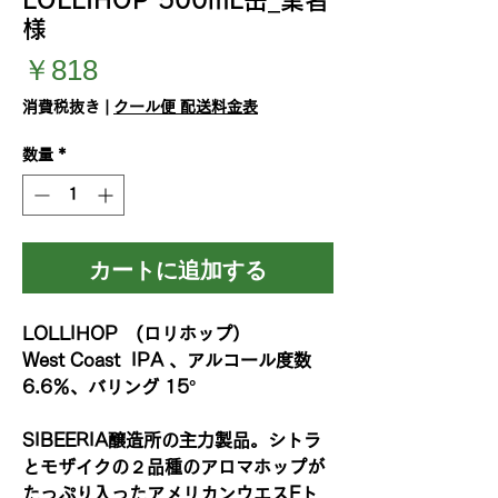
様
価
￥818
格
消費税抜き
|
クール便 配送料金表
数量
*
カートに追加する
LOLLIHOP (ロリホップ）
West Coast IPA 、アルコール度数
6.6％、バリング 15°
SIBEERIA醸造所の主力製品。シトラ
とモザイクの２品種のアロマホップが
たっぷり入ったアメリカンウエスEト