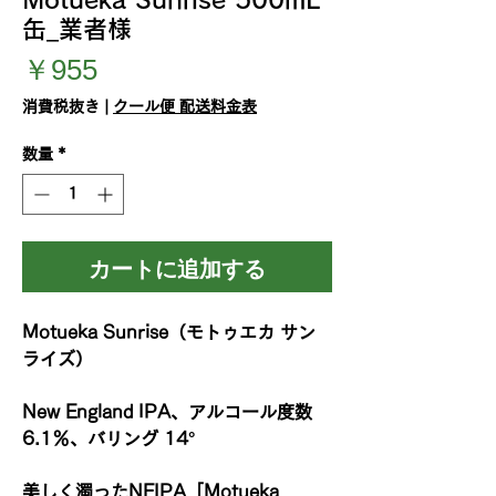
缶_業者様
価
￥955
格
消費税抜き
|
クール便 配送料金表
数量
*
カートに追加する
Motueka Sunrise（モトゥエカ サン
ライズ）
New England IPA、アルコール度数
6.1％、バリング 14°
美しく濁ったNEIPA「Motueka