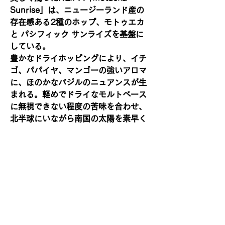
Sunrise」は、ニュージーランド産の
存在感ある2種のホップ、モトゥエカ
と パシフィック サンライズを基盤に
している。
豊かなドライホッピングにより、イチ
ゴ、パパイヤ、マンゴーの強いアロマ
に、ほのかなバジルのニュアンスが生
まれる。軽めでドライなモルトベース
に無視できない程度の苦味を合わせ、
北半球にいながら南国の太陽を素早く
体に取り込めるような飲みやすさを実
現した。
【ホップ】モトゥエカ(Motueka)、 パ
シフィック サンライズ(Pacific
Sunrise)
【賞味期限】2026年11月