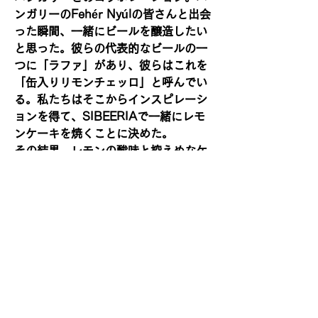
ンガリーのFehér Nyúlの皆さんと出会
った瞬間、一緒にビールを醸造したい
と思った。彼らの代表的なビールの一
つに「ラファ」があり、彼らはこれを
「缶入りリモンチェッロ」と呼んでい
る。私たちはそこからインスピレーシ
ョンを得て、SIBEERIAで一緒にレモ
ンケーキを焼くことに決めた。
その結果、レモンの酸味と控えめなケ
ーキの甘さが組み合わさり、バニラの
香りがほのかに香るビールが誕生し
た。乾杯！それとも、召し上がれ？
【ホップ】未公開
【賞味期限】2027年5月
利用規約