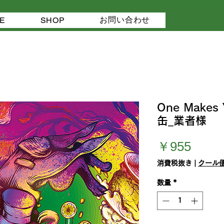
お問い合わせ
E
SHOP
One Makes 
缶_業者様
価
￥955
格
消費税抜き
|
クール便
数量
*