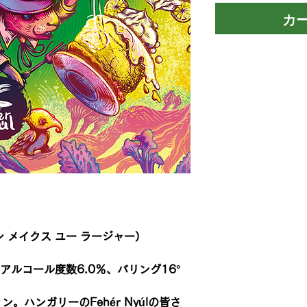
カ
r（ワン メイクス ユー ラージャー）
emon、アルコール度数6.0％、バリング16°
。ハンガリーのFehér Nyúlの皆さ