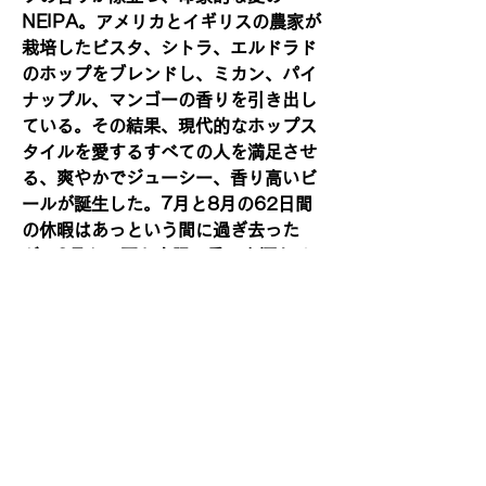
NEIPA。アメリカとイギリスの農家が
栽培したビスタ、シトラ、エルドラド
のホップをブレンドし、ミカン、パイ
ナップル、マンゴーの香りを引き出し
ている。その結果、現代的なホップス
タイルを愛するすべての人を満足させ
る、爽やかでジューシー、香り高いビ
ールが誕生した。7月と8月の62日間
の休暇はあっという間に過ぎ去った
が、9月も、夏と太陽の香りを漂わせ
る、さらなる晴れた日をそっと待ち望
んでいる。
【ホップ】ビスタ(Vista)、シトラ
(Citra)、 エルドラド(El Dorado)
【賞味期限】2027年4月