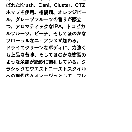
ばれたKrush、Elani、Cluster、CTZ
ホップを使用。柑橘類、オレンジピー
ル、グレープフルーツの香りが際立
つ、アロマティックなIPA。トロピカ
ルフルーツ、ピーチ、そしてほのかな
フローラルなニュアンスが加わる。
ドライでクリーンなボディに、力強く
も上品な苦味、そしてほのかな樹脂の
ような余韻が絶妙に調和している。ク
ラシックなウエストコーストスタイル
への現代的なオマージュとして、フレ
ッシュでホップの香り、そして美しく
飲みやすいビールである。
【ホップ】クラッシュ(Krush)、エラ
ニ(Elani)、 クラスター(Cluster)、
CTZ
【賞味期限】2027年2月