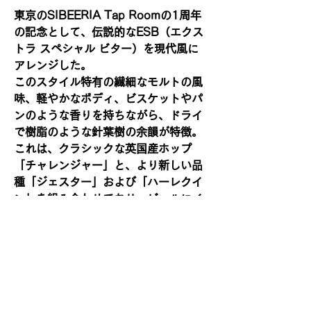
東京のSIBEERIA Tap Roomの1周年
の記念として、伝説的なESB（エクス
トラ スペシャル ビター）を現代風に
アレンジした。
このスタイル特有の繊細なモルトの風
味、軽やかなボディ、ビスケットやパ
ンのような香りを持ちながら、ドライ
で樹脂のような針葉樹の余韻が特徴。
これは、クラシックな英国産ホップ
「チャレンジャー」と、より新しい品
種「ジェスター」および「ハーレクイ
ン」を組み合わせており、ビールにイ
ラクサや木、ほのかなグレープフルー
ツの余韻をもたらしている。
【ホップ】ハーレクイン
(Harlequin)、ジェスター(Jester)、
チャレンジャー(Challenger)