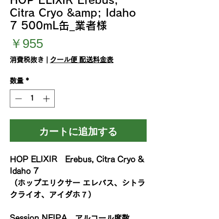
Citra Cryo &amp; Idaho
7 500mL缶_業者様
価
￥955
格
消費税抜き
|
クール便 配送料金表
数量
*
カートに追加する
HOP ELIXIR Erebus, Citra Cryo &
Idaho 7
（ホップエリクサー エレバス、シトラ
クライオ、アイダホ７）
Session NEIPA、アルコール度数