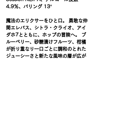
4.9％、バリング 13°
魔法のエリクサーをひと口。 勇敢な仲
間エレバス、シトラ・クライオ、アイ
ダホ7とともに、ホップの冒険へ。 ブ
ルーベリー、砂糖漬けフルーツ、柑橘
が折り重なり一口ごとに調和のとれた
ジューシーさと新たな風味の層が広が
る。
【ホップ】エレバス(Erebus) 、アイ
ダホ7(Idaho 7)、 シトラ クライオ
(Citra Cryo)
【賞味期限】2026年10月
利用規約