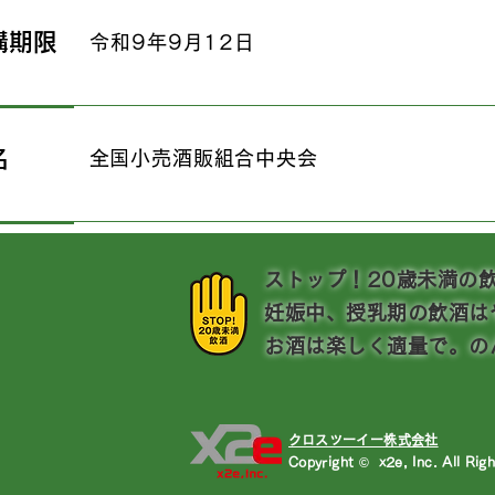
講期限
​令和9年9月12日
名
​全国小売酒販組合中央会
​ストップ！20歳未満の
妊娠中、授乳期の飲酒は
お酒は楽しく適量で。の
​クロスツーイー株式会社
Copyright © x2e, Inc. All Rig