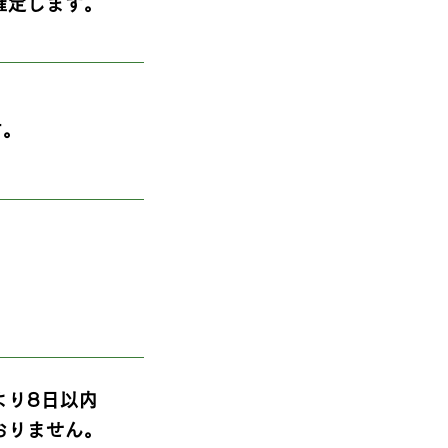
確定します。
す。
より8日以内
おりません。